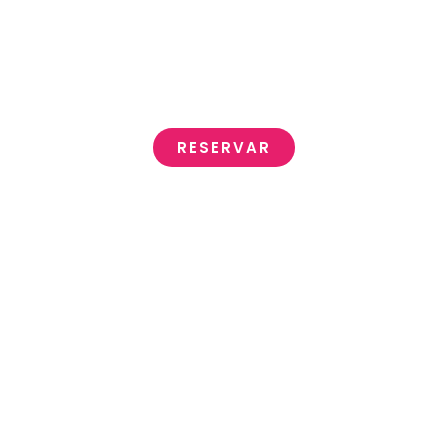
Y consigue un descuento directo.
Tenemos el mejor precio
¡garantizado!
RESERVAR