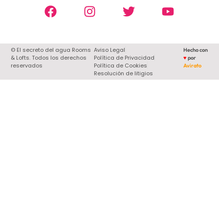
© El secreto del agua Rooms
Aviso Legal
Hecho con
& Lofts. Todos los derechos
Política de Privacidad
♥
por
reservados
Política de Cookies
Avirato
Resolución de litigios