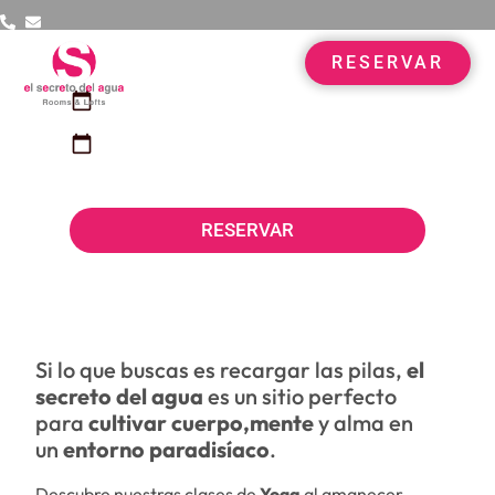
RESERVAR
RESERVAR
calendar_today
Yoga
calendar_today
RESERVAR
Si lo que buscas es recargar las pilas,
el
secreto del agua
es un sitio perfecto
para
cultivar cuerpo,mente
y alma en
un
entorno paradisíaco
.
Descubre nuestras clases de
Yoga
al amanecer,