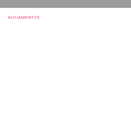
ALOJAMIENTOS
RESTAURANTES
EVENTOS
E
ALOJAMIENTOS
RESTAURANTES
EVENTOS